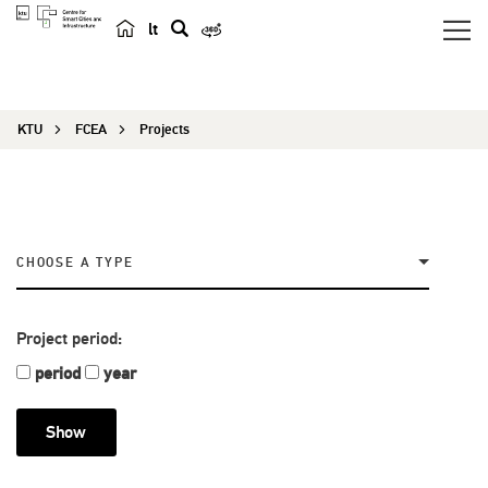
lt
s
e
a
KTU
FCEA
Projects
r
c
h
CHOOSE A TYPE
Project period:
period
year